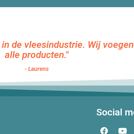
f in de vleesindustrie. Wij voeg
alle producten."
- Laurens
Social m