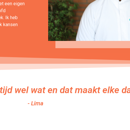
et een eigen
ofd
k. Ik heb
ik kansen
ltijd wel wat en dat maakt elke d
- Lima