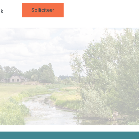
Solliciteer
nk