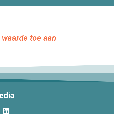
en waarde toe aan
edia