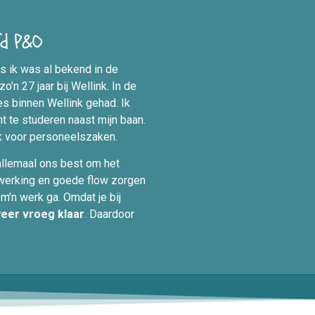
d P&O
us ik was al bekend in de
’n 27 jaar bij Wellink. In de
ies binnen Wellink gehad. Ik
t te studeren naast mijn baan.
ijk voor personeelszaken.
 allemaal ons best om het
nwerking en goede flow zorgen
m’n werk ga. Omdat je bij
weer vroeg klaar
. Daardoor
.