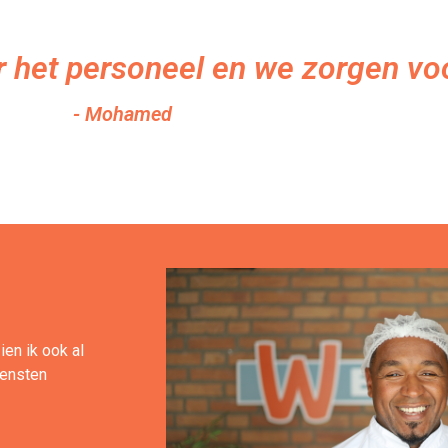
r het personeel en we zorgen voo
- Mohamed
ien ik ook al
iensten